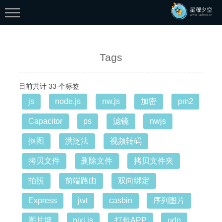
Tags
目前共计 33 个标签
js
node.js
nw.js
加密
pm2
首页
Capacitor
ps
滤镜
nwjs
分类
抠图
洪泛法
视频转码
生活
拷贝文件
删除文件
拷贝文件夹
web
技术
拍照
前端路由
双向绑定
flash
Express
jwt
casbin
序列图片
学习
图片墙
pixi.js
打包APP
udp