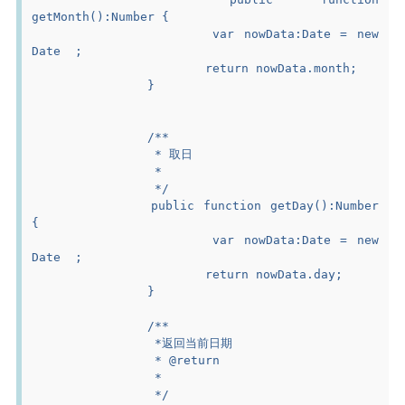
getMonth():Number {
			var nowData:Date = new 
Date  ;
			return nowData.month;
		}
		/**
		 * 取日
		 *
		 */
		public function getDay():Number 
{
			var nowData:Date = new 
Date  ;
			return nowData.day;
		}
		/**
		 *返回当前日期
		 * @return
		 *
		 */