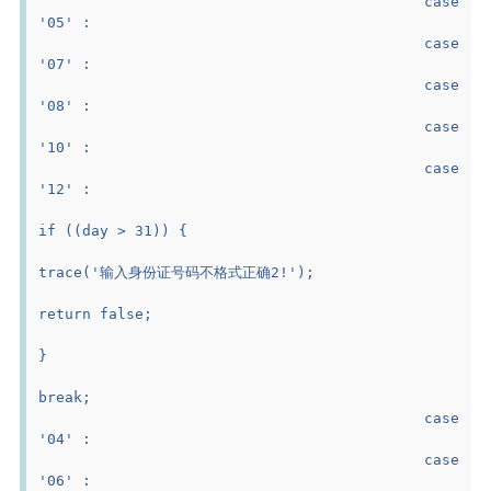
					case 
'05' :
					case 
'07' :
					case 
'08' :
					case 
'10' :
					case 
'12' :
if ((day > 31)) {
trace('输入身份证号码不格式正确2!');
return false;
}
break;
					case 
'04' :
					case 
'06' :