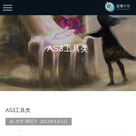
AS3工具类
首页
分类
生活
web
AS3工具类
技术
flash
由 夕空 撰写于 2013年4月1日
学习