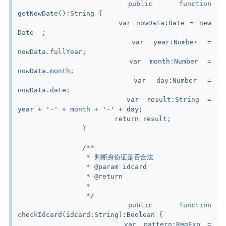
		public function 
getNowDate():String {
			var nowData:Date = new 
Date  ;
			var year:Number = 
nowData.fullYear;
			var month:Number = 
nowData.month;
			var day:Number = 
nowData.date;
			var result:String = 
year + '-' + month + '-' + day;
			return result;
		}
		/**
		 * 判断身份证是否合法
		 * @param idcard
		 * @return
		 *
		 */
		public function 
checkIdcard(idcard:String):Boolean {
			var pattern:RegExp = 