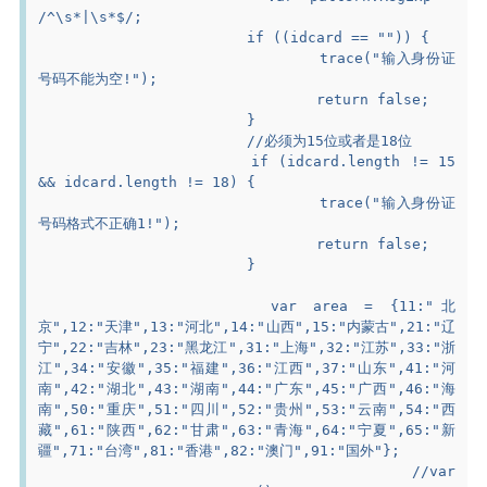
/^\s*|\s*$/;
			if ((idcard == "")) {
				trace("输入身份证
号码不能为空!");
				return false;
			}
			//必须为15位或者是18位
			if (idcard.length != 15 
&& idcard.length != 18) {
				trace("输入身份证
号码格式不正确1!");
				return false;
			}
			var area = {11:"北
京",12:"天津",13:"河北",14:"山西",15:"内蒙古",21:"辽
宁",22:"吉林",23:"黑龙江",31:"上海",32:"江苏",33:"浙
江",34:"安徽",35:"福建",36:"江西",37:"山东",41:"河
南",42:"湖北",43:"湖南",44:"广东",45:"广西",46:"海
南",50:"重庆",51:"四川",52:"贵州",53:"云南",54:"西
藏",61:"陕西",62:"甘肃",63:"青海",64:"宁夏",65:"新
疆",71:"台湾",81:"香港",82:"澳门",91:"国外"};
			//var 