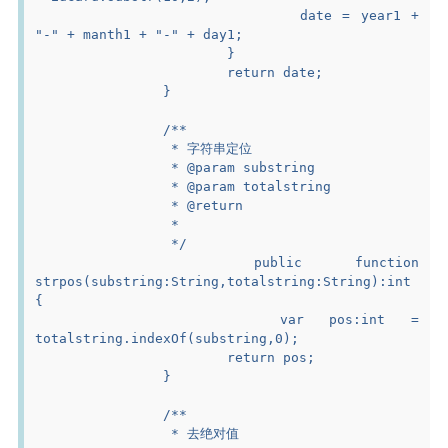
				date = year1 + 
"-" + manth1 + "-" + day1;
			}
			return date;
		}
		/**
		 * 字符串定位
		 * @param substring
		 * @param totalstring
		 * @return
		 *
		 */
		public function 
strpos(substring:String,totalstring:String):int 
{
			var pos:int = 
totalstring.indexOf(substring,0);
			return pos;
		}
		/**
		 * 去绝对值