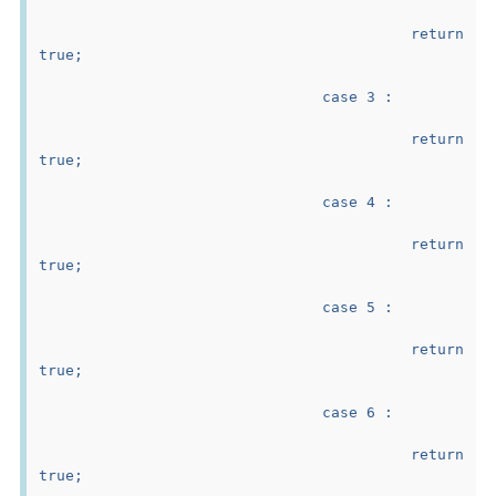
					return 
true;
				case 3 :
					return 
true;
				case 4 :
					return 
true;
				case 5 :
					return 
true;
				case 6 :
					return 
true;