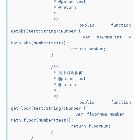
		 * @param test
		 * @return
		 *
		 */
		public function 
getAbs(test:String):Number {
			var newNum:int = 
Math.abs(Number(test));
			return newNum;
		}
		/**
		 * 向下取近似值
		 * @param test
		 * @return
		 *
		 */
		public function 
getFloor(test:String):Number {
			var floorNum:Number = 
Math.floor(Number(test));
			return floorNum;
		}
	}