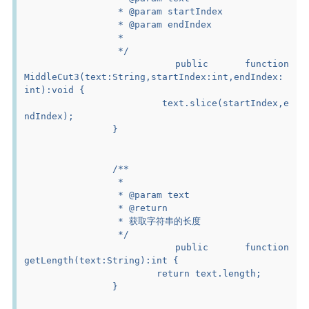
		 * @param startIndex
		 * @param endIndex
		 *
		 */
		public function 
MiddleCut3(text:String,startIndex:int,endIndex:
int):void {
			text.slice(startIndex,e
ndIndex);
		}
		/**
		 *
		 * @param text
		 * @return
		 * 获取字符串的长度
		 */
		public function 
getLength(text:String):int {
			return text.length;
		}