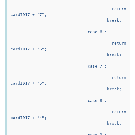
					return 
cardID17 + "7";
					break;
				case 6 :
					return 
cardID17 + "6";
					break;
				case 7 :
					return 
cardID17 + "5";
					break;
				case 8 :
					return 
cardID17 + "4";
					break;
				case 9 :