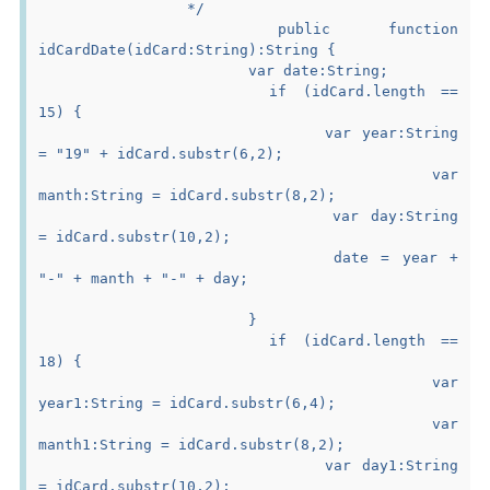
		 */
		public function 
idCardDate(idCard:String):String {
			var date:String;
			if (idCard.length == 
15) {
				var year:String 
= "19" + idCard.substr(6,2);
				var 
manth:String = idCard.substr(8,2);
				var day:String 
= idCard.substr(10,2);
				date = year + 
"-" + manth + "-" + day;
			}
			if (idCard.length == 
18) {
				var 
year1:String = idCard.substr(6,4);
				var 
manth1:String = idCard.substr(8,2);
				var day1:String 
= idCard.substr(10,2);