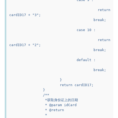
					return 
cardID17 + "3";
					break;
				case 10 :
					return 
cardID17 + "2";
					break;
				default :
					break;
			}
			return cardID17;
		}
		/**
		 *获取身份证上的日期
		 * @param idCard
		 * @return
		 *