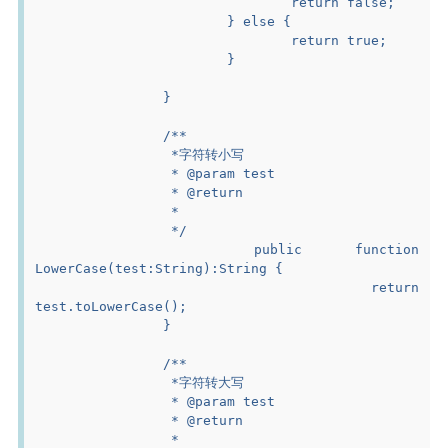
				return false;
			} else {
				return true;
			}
		}
		/**
		 *字符转小写
		 * @param test
		 * @return
		 *
		 */
		public function 
LowerCase(test:String):String {
			return 
test.toLowerCase();
		}
		/**
		 *字符转大写
		 * @param test
		 * @return
		 *