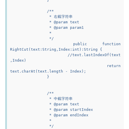
		}
		/**
		 * 右截字符串
		 * @param text
		 * @param param1
		 *
		 */
		public function 
RightCut(text:String,Index:int):String {
			//text.lastIndexOf(text
,Index)
			return 
text.charAt(text.length - Index);
		}
		/**
		 * 中截字符串
		 * @param text
		 * @param startIndex
		 * @param endIndex
		 *
		 */