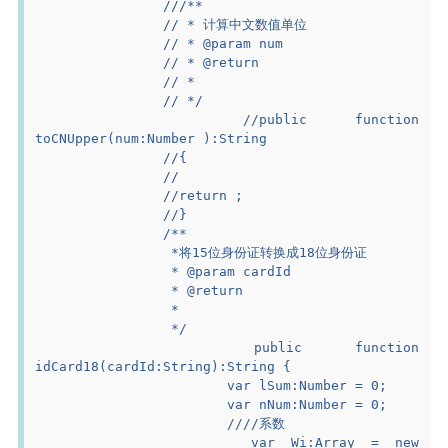
		///**
		// * 计算中文数值单位
		// * @param num
		// * @return
		// *
		// */
		//public function 
toCNUpper(num:Number ):String
		//{
		//
		//return ;
		//}
		/**
		 *将15位身份证转换成18位身份证
		 * @param cardId
		 * @return
		 *
		 */
		public function 
idCard18(cardId:String):String {
			var lSum:Number = 0;
			var nNum:Number = 0;
			////系数
			var Wi:Array = new 