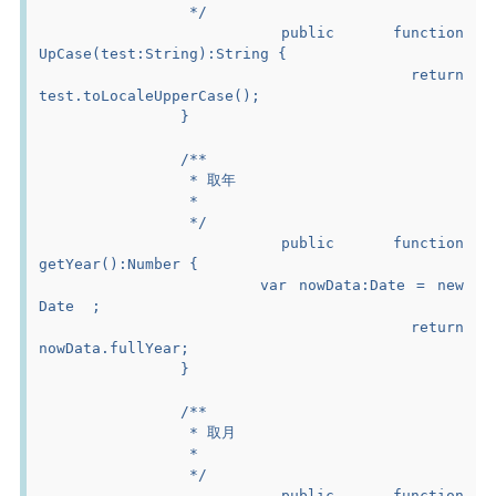
		 */
		public function 
UpCase(test:String):String {
			return 
test.toLocaleUpperCase();
		}
		/**
		 * 取年
		 *
		 */
		public function 
getYear():Number {
			var nowData:Date = new 
Date  ;
			return 
nowData.fullYear;
		}
		/**
		 * 取月
		 *
		 */
		public function 