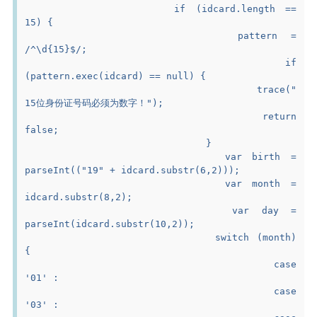
			if (idcard.length == 
15) {
				pattern = 
/^\d{15}$/;
				if 
(pattern.exec(idcard) == null) {
					trace("
15位身份证号码必须为数字！");
					return 
false;
				}
				var birth = 
parseInt(("19" + idcard.substr(6,2)));
				var month = 
idcard.substr(8,2);
				var day = 
parseInt(idcard.substr(10,2));
				switch (month) 
{
					case 
'01' :
					case 
'03' :