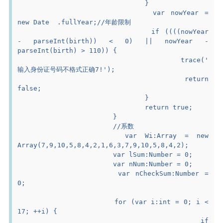
				}
				var nowYear = 
new Date  .fullYear;//年龄限制
				if ((((nowYear 
- parseInt(birth)) < 0) || nowYear - 
parseInt(birth) > 110)) {
					trace('
输入身份证号码不格式正确7!');
					return 
false;
				}
				return true;
			}
			//系数
			var Wi:Array = new 
Array(7,9,10,5,8,4,2,1,6,3,7,9,10,5,8,4,2);
			var lSum:Number = 0;
			var nNum:Number = 0;
			var nCheckSum:Number = 
0;
			for (var i:int = 0; i < 
17; ++i) {
				if 