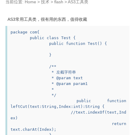
当前位置:
Home
>
技术
>
flash
>
AS3工具类
设计
备忘
AS3常用工具类，很有用的东西，值得收藏
更多
package com{
关于我
	public class Test {
		public function Test() {
时光痕迹
		}
Tags
		/**
		 * 左截字符串
		 * @param text
		 * @param param1
		 *
		 */
		public function 
leftCut(text:String,Index:int):String {
			//text.indexOf(text,Ind
ex)
			return 
text.charAt(Index);