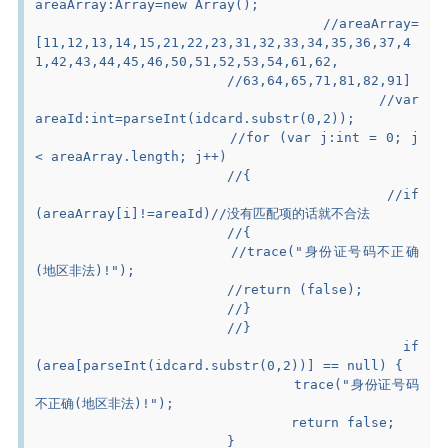
areaArray:Array=new Array();
			//areaArray=
[11,12,13,14,15,21,22,23,31,32,33,34,35,36,37,4
1,42,43,44,45,46,50,51,52,53,54,61,62,
			//63,64,65,71,81,82,91]
			//var 
areaId:int=parseInt(idcard.substr(0,2));
			//for (var j:int = 0; j 
< areaArray.length; j++)
			//{
			//if 
(areaArray[i]!=areaId)//没有匹配项的话就不合法
			//{
			//trace("身份证号码不正确
(地区非法)!");
			//return (false);
			//}
			//}
			if 
(area[parseInt(idcard.substr(0,2))] == null) {
				trace("身份证号码
不正确(地区非法)!");
				return false;
			}