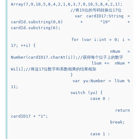
Array(7,9,10,5,8,4,2,1,6,3,7,9,10,5,8,4,2,1);
			//将15位的号码转换位17位
			var cardID17:String = 
cardId.substring(0,6) + "19" + 
cardId.substring(6);
			for (var i:int = 0; i < 
17; ++i) {
				nNum = 
Number(cardID17.charAt(i));//获得每个位子上的数字
				lSum +=  nNum * 
Wi[i];//将这17位数字和系数相乘的结果相加
			}
			var yu:Number = lSum % 
11;
			switch (yu) {
				case 0 :
					return 
cardID17 + "1";
					break;
				case 1 :