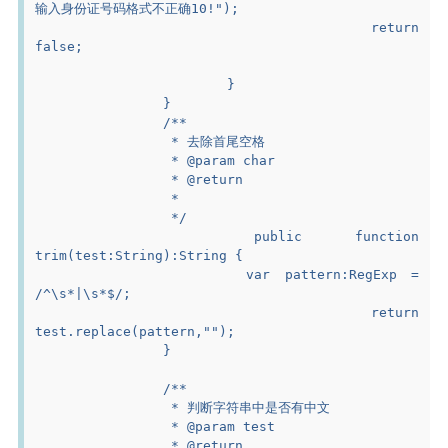
输入身份证号码格式不正确10!");
					return 
false;
			}
		}
		/**
		 * 去除首尾空格
		 * @param char
		 * @return
		 *
		 */
		public function 
trim(test:String):String {
			var pattern:RegExp = 
/^\s*|\s*$/;
			return 
test.replace(pattern,"");
		}
		/**
		 * 判断字符串中是否有中文
		 * @param test
		 * @return