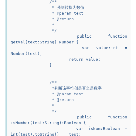
		/**
		 * 强制转换为数值
		 * @param text
		 * @return
		 *
		 */
		public function 
getVal(text:String):Number {
			var value:int = 
Number(text);
			return value;
		}
		/**
		 *判断该字符创是否全是数字
		 * @param test
		 * @return
		 *
		 */
		public function 
isNumber(test:String):Boolean {
			var isNum:Boolean = 
int(test).toString() == test;