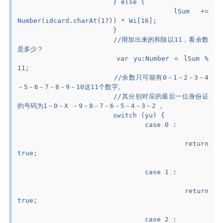
			} else {
				lSum +=  
Number(idcard.charAt(17)) * Wi[16];
			}
			//用加出来的和除以11，看余数
是多少？
			var yu:Number = lSum % 
11;
			//余数只可能有0－1－2－3－4
－5－6－7－8－9－10这11个数字。
			//其分别对应的最后一位身份证
的号码为1－0－X －9－8－7－6－5－4－3－2 。
			switch (yu) {
				case 0 :
					return 
true;
				case 1 :
					return 
true;
				case 2 :