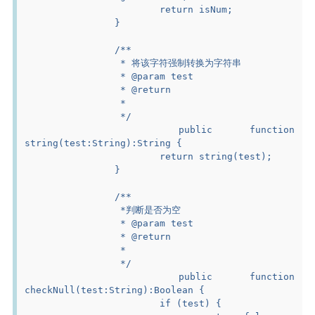
			return isNum;
		}
		/**
		 * 将该字符强制转换为字符串
		 * @param test
		 * @return
		 *
		 */
		public function 
string(test:String):String {
			return string(test);
		}
		/**
		 *判断是否为空
		 * @param test
		 * @return
		 *
		 */
		public function 
checkNull(test:String):Boolean {
			if (test) {