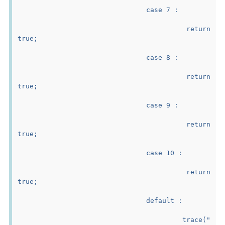
				case 7 :
					return 
true;
				case 8 :
					return 
true;
				case 9 :
					return 
true;
				case 10 :
					return 
true;
				default :
					trace("