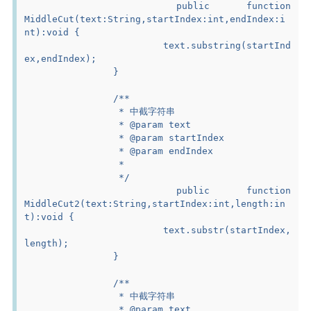
		public function 
MiddleCut(text:String,startIndex:int,endIndex:i
nt):void {
			text.substring(startInd
ex,endIndex);
		}
		/**
		 * 中截字符串
		 * @param text
		 * @param startIndex
		 * @param endIndex
		 *
		 */
		public function 
MiddleCut2(text:String,startIndex:int,length:in
t):void {
			text.substr(startIndex,
length);
		}
		/**
		 * 中截字符串
		 * @param text