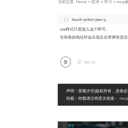
当前位置:
Home
>
技术
>
学习
>
nw.
touch-action
:
pan-y
;
css样式只需放入这个即可。
当有路由地址时会出现左右滑屏前进后退，
赏

NW.JS
声明：星耀夕空|版权所有，违者必
转载：转载请注明原文链接 -
nw