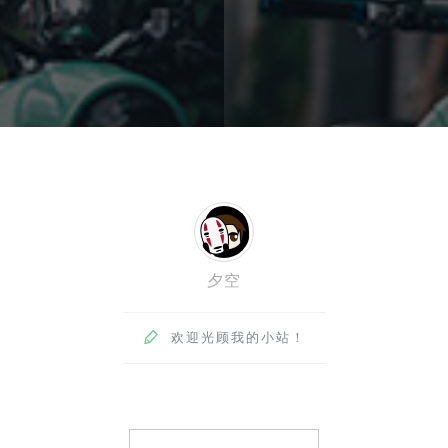
夕空

欢迎光顾我的小站！