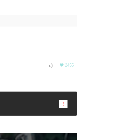
2455

