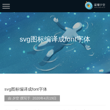
svg图标编译成font字体
首页
分类
生活
web
svg图标编译成font字体
技术
flash
由 夕空 撰写于 2020年4月19日
学习