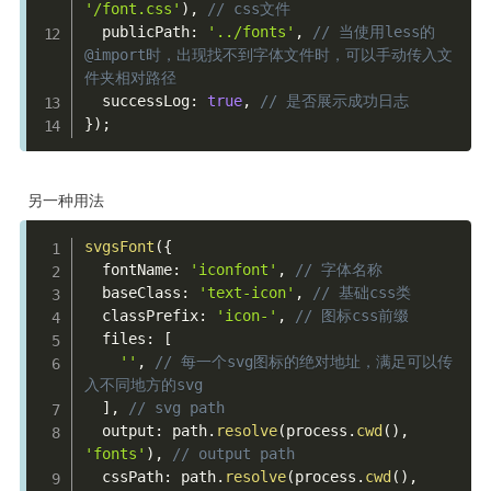
'/font.css'
)
,
// css文件
  publicPath
:
'../fonts'
,
// 当使用less的
@import时，出现找不到字体文件时，可以手动传入文
件夹相对路径
  successLog
:
true
,
// 是否展示成功日志
}
)
;
另一种用法
svgsFont
(
{
  fontName
:
'iconfont'
,
// 字体名称
  baseClass
:
'text-icon'
,
// 基础css类
  classPrefix
:
'icon-'
,
// 图标css前缀
  files
:
[
''
,
// 每一个svg图标的绝对地址，满足可以传
入不同地方的svg
]
,
// svg path
  output
:
 path
.
resolve
(
process
.
cwd
(
)
,
'fonts'
)
,
// output path
  cssPath
:
 path
.
resolve
(
process
.
cwd
(
)
,