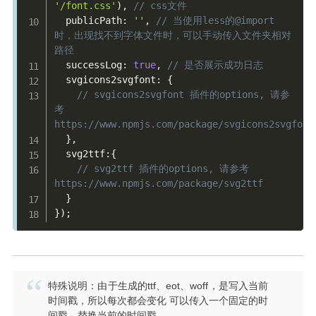
'/font.css'
)
,
// css文件
  publicPath
:
''
,
// 当使用less的@import
时，出现找不到字体文件时，可以手动传入文件夹相对
路径
  successLog
:
true
,
// 是否展示成功日志
  svgicons2svgfont
:
{
// svgicons2svgfont 插件的options, 请参
考
https://www.npmjs.com/package/svgicons2svgfont
}
,
  svg2ttf
:
{
// svg2ttf 插件的options, 请参考
https://www.npmjs.com/package/svg2ttf
}
}
)
;
特殊说明：由于生成的ttf、eot、woff，是写入当前
时间戳，所以每次都会变化 可以传入一个固定的时
间戳，替换当前的时间戳