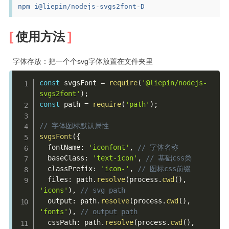
npm i
@liepin
/
nodejs
-
svgs2font
-
D
使用方法
字体存放：把一个个svg字体放置在文件夹里
const
 svgsFont 
=
require
(
'@liepin/nodejs-
svgs2font'
)
;
const
 path 
=
require
(
'path'
)
;
// 字体图标默认属性
svgsFont
(
{
  fontName
:
'iconfont'
,
// 字体名称
  baseClass
:
'text-icon'
,
// 基础css类
  classPrefix
:
'icon-'
,
// 图标css前缀
  files
:
 path
.
resolve
(
process
.
cwd
(
)
,
'icons'
)
,
// svg path
  output
:
 path
.
resolve
(
process
.
cwd
(
)
,
'fonts'
)
,
// output path
  cssPath
:
 path
.
resolve
(
process
.
cwd
(
)
,