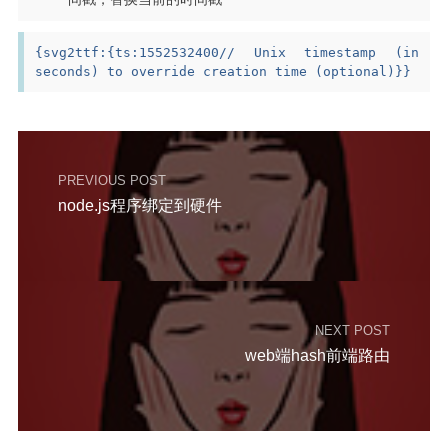
{
svg2ttf
:{
ts
:
1552532400
// Unix timestamp (in 
seconds) to override creation time (optional)
}
}
PREVIOUS POST
node.js程序绑定到硬件
NEXT POST
web端hash前端路由