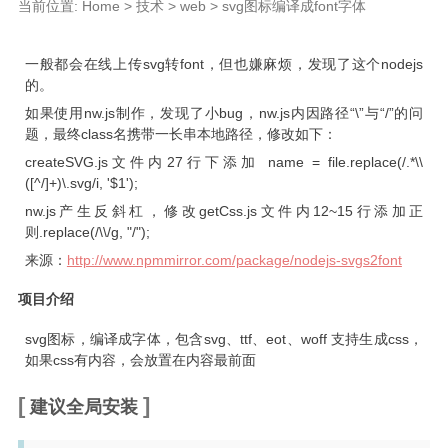
当前位置:
Home
>
技术
>
web
>
svg图标编译成font字体
设计
备忘
一般都会在线上传svg转font，但也嫌麻烦，发现了这个nodejs
的。
更多
如果使用nw.js制作，发现了小bug，nw.js内因路径“\”与“/”的问
关于我
题，最终class名携带一长串本地路径，修改如下：
时光痕迹
createSVG.js文件内27行下添加 name = file.replace(/.*\\
([^/]+)\.svg/i, '$1');
Tags
nw.js产生反斜杠，修改getCss.js文件内12~15行添加正
则
.
replace
(
/
\\
/
g
,
"/"
);
来源：
http://www.npmmirror.com/package/nodejs-svgs2font
项目介绍
svg图标，编译成字体，包含svg、ttf、eot、woff 支持生成css，
如果css有内容，会放置在内容最前面
建议全局安装